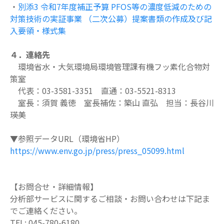
・
別添3 令和7年度補正予算 PFOS等の濃度低減のための
対策技術の実証事業 （二次公募）提案書類の作成及び記
入要領・様式集
４．連絡先
環境省水・大気環境局環境管理課有機フッ素化合物対
策室
代表：03-3581-3351 直通：03-5521-8313
室長：須賀 義徳 室長補佐：築山 直弘 担当：長谷川
瑛美
▼参照データURL（環境省HP）
https://www.env.go.jp/press/press_05099.html
【お問合せ・詳細情報】
分析部サービスに関するご相談・お問い合わせは下記ま
でご連絡ください。
TEL: 045-780-6180