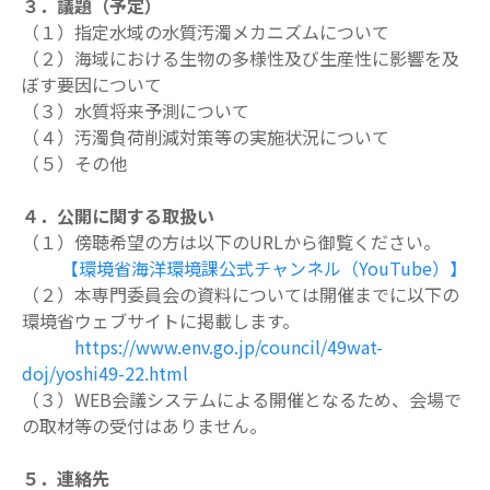
３．議題（予定）
（１）指定水域の水質汚濁メカニズムについて
（２）海域における生物の多様性及び生産性に影響を及
ぼす要因について
（３）水質将来予測について
（４）汚濁負荷削減対策等の実施状況について
（５）その他
４．公開に関する取扱い
（１）傍聴希望の方は以下のURLから御覧ください。
【環境省海洋環境課公式チャンネル（YouTube）】
（２）本専門委員会の資料については開催までに以下の
環境省ウェブサイトに掲載します。
https://www.env.go.jp/council/49wat-
doj/yoshi49-22.html
（３）WEB会議システムによる開催となるため、会場で
の取材等の受付はありません。
５．連絡先