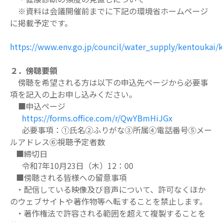
※資料は会議開催前までに下記の環境省ホームページ
に掲載予定です。
https://www.env.go.jp/council/water_supply/kentoukai/k
２．傍聴要領
傍聴を希望される方は以下の申込先ページから必要事
項を記入の上お申し込みください。
■申込ページ
https://forms.office.com/r/QwYBmHiJGx
必要事項：①氏名②ふりがな③所属④電話番号⑤メー
ルアドレス⑥視聴予定者数
■締切日
令和7年10月23日（木）12：00
■傍聴される皆様への留意事項
・配信している映像及び音声について、許可なくほか
のウェブサイトや著作物等へ転す
ることを禁止します。
・著作権法で許容される範囲を超えて複製することを