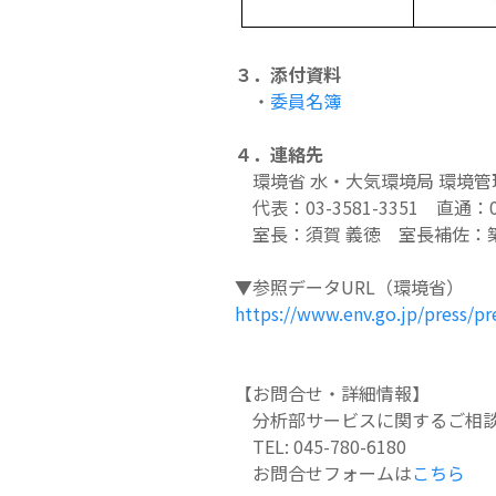
３．添付資料
・
委員名簿
４．連絡先
環境省 水・大気環境局 環境管
代表：03-3581-3351 直通：03-
室長：須賀 義徳 室長補佐：築
▼参照データURL（環境省）
https://www.env.go.jp/press/p
【お問合せ・詳細情報】
分析部サービスに関するご相談
TEL: 045-780-6180
お問合せフォームは
こちら