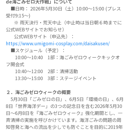
de海ごみゼロ大作戦」について
■日時： 2026年5月30日（土）10:00～15:00 (プレス
受付9:15～)
※ 雨天決行・荒天中止（中止時は当日朝６時までに
公式WEBサイトでお知らせ）
公式WEBサイト（申込先）：
https://www.umigomi-cosplay.com/daisakusen/
■スケジュール（予定）：
10:00～10:40 1部：海ごみゼロウィークキックオ
フ開会式
10:40～12:00 2部：清掃活動
13:30～15:00 3部：ステージイベント
２．海ごみゼロウィークの概要
5月30日「ごみゼロの日」、6月5日「環境の日」、6月
8日「世界海洋デー」の3つの記念日を含む2026年5月30
日～6月8日を『海ごみゼロウィーク』強化期間とし、一
斉清掃の実施を呼びかけています。海洋ごみの問題の周
知啓発と海への流出を少しでも防ぐことを目的に2019年