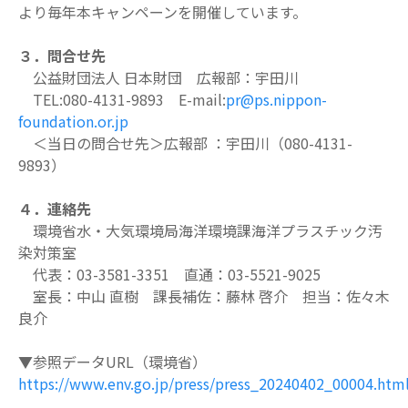
より毎年本キャンペーンを開催しています。
３．問合せ先
公益財団法人 日本財団 広報部：宇田川
TEL:080-4131-9893 E-mail:
pr@ps.nippon-
foundation.or.jp
＜当日の問合せ先＞広報部 ：宇田川（080-4131-
9893）
４．連絡先
環境省水・大気環境局海洋環境課海洋プラスチック汚
染対策室
代表：03-3581-3351 直通：03-5521-9025
室長：中山 直樹 課長補佐：藤林 啓介 担当：佐々木
良介
▼参照データURL（環境省）
https://www.env.go.jp/press/press_20240402_00004.htm