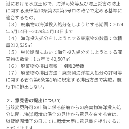
港における水底土砂で、海洋汚染
等及び海上災害の防止
に関する法律第10条第2項第5号ロの政令で定める基準に
適合
するもの。
（３） 廃棄物の海洋投入処分をしようとする期間：2024
年5月14日～2029年5月13日まで
（４） 海洋投入処分をしようとする廃棄物の数量：体積
量212,535㎡
（５） 単位期間において海洋投入処分をしようとする廃
棄物の数量：1ヵ年で 42,507㎡
（６）
廃棄物の排出海域
：別紙2参照
（７） 廃棄物の排出方法：廃棄物海洋投入処分の許可等
に関する省令第6条第1項に規定す
る排出方法で実施。航
行中に排出しない。
２．意見書の提出について
当該変更許可の申請に係る船舶からの廃棄物海洋投入処
分に関し海洋環境の保全の見地か
ら意見を有する者は、
縦覧期間満了の日までに環境大臣に意見書を提出するこ
とができま
す。