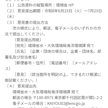
（１） 公告資料の縦覧場所：環境省 HP
（２） 意見提出期間：令和8年6月23日（火）～7月23日
（木）
（３） 意見書の提出方法
次の様式により、郵送、電子メールのいずれかの方
法で提出してください。
（意見提出用紙）
［宛先］環境省水・大気環境局海洋環境課 宛て
［氏名］（企業・団体の場合は、企業・団体名、部
署名及び担当者名）
［郵便番号・住所］［電話番号］［メールアドレ
ス］
［意見］（該当箇所を明記の上、できるだけ簡潔に
御記載ください。）
（４） 意見提出先
環境省水・大気環境局海洋環境課 宛て
郵送の場合 〒100-8975 東京都千代田区霞が関1-2-2
電子メールの場合：KAIYOU02@env.go.jp